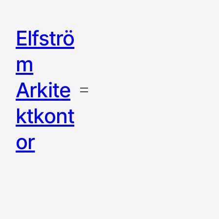
Elfströ
m
Arkite
ktkont
or